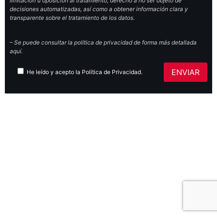
limitación u oposición al tratamiento, derecho a no ser objeto de
decisiones automatizadas, así como a obtener información clara y
transparente sobre el tratamiento de los datos.
– Se puede consultar la política de privacidad de forma más detallada
aquí.
He leído y acepto la
Política de Privacidad
.
Políticas de privacidad
|
Políticas de
cookies