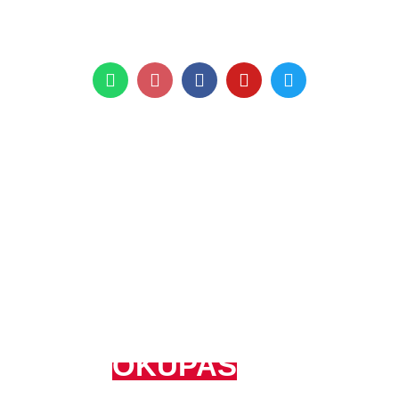
+971 961 999
Recuperamos tu vivienda
de los
OKUPAS
, somos la