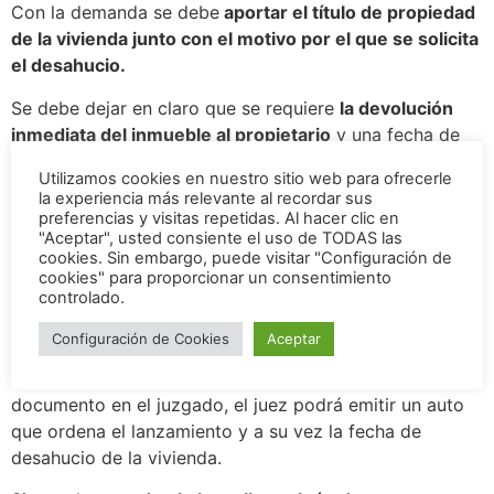
Con la demanda se debe
aportar el título de propiedad
de la vivienda junto con el motivo por el que se solicita
el desahucio.
Se debe dejar en claro que se requiere
la devolución
inmediata del inmueble al propietario
y una fecha de
lanzamiento para el desalojo del okupa.
Utilizamos cookies en nuestro sitio web para ofrecerle
la experiencia más relevante al recordar sus
Cuando la demanda ha sido admitida en el juzgado se
preferencias y visitas repetidas. Al hacer clic en
emite un documento llamado
decreto de admisión que
"Aceptar", usted consiente el uso de TODAS las
permite al okupante ilegal un plazo de 5 días para
cookies. Sin embargo, puede visitar "Configuración de
cookies" para proporcionar un consentimiento
presentar alguna prueba que lo vincule al inmueble,
controlado.
como un contrato de arrendamiento o título de la
propiedad.
Configuración de Cookies
Aceptar
Si al cabo de 5 días el okupa no presenta ningún
documento en el juzgado, el juez podrá emitir un auto
que ordena el lanzamiento y a su vez la fecha de
desahucio de la vivienda.