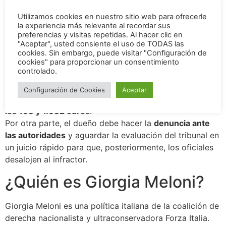
¿Cuál es la pena por
Utilizamos cookies en nuestro sitio web para ofrecerle
la experiencia más relevante al recordar sus
ocupación ilegal en Italia?
preferencias y visitas repetidas. Al hacer clic en
"Aceptar", usted consiente el uso de TODAS las
cookies. Sin embargo, puede visitar "Configuración de
En Italia, según lo establecido por el código penal
cookies" para proporcionar un consentimiento
controlado.
quienes ingresen a propiedades privadas o públicas
para tomarlas de manera ilegal serán
sancionados con
Configuración de Cookies
Aceptar
prisión máxima de dos año
s junto con una
multa entre
los 103 y 1.032 euros
.
Por otra parte, el dueño debe hacer la
denuncia ante
las autoridades
y aguardar la evaluación del tribunal en
un juicio rápido para que, posteriormente, los oficiales
desalojen al infractor.
¿Quién es Giorgia Meloni?
Giorgia Meloni es una política italiana de la coalición de
derecha nacionalista y ultraconservadora Forza Italia.