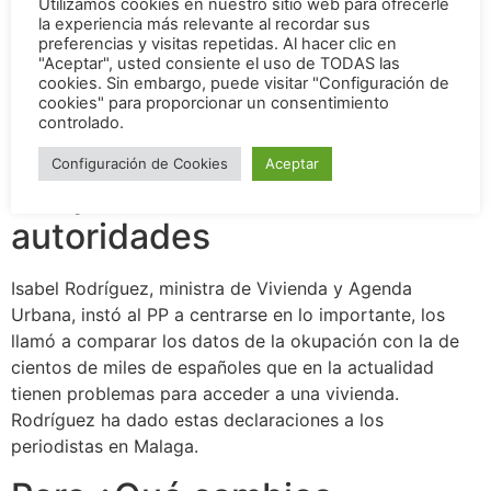
Utilizamos cookies en nuestro sitio web para ofrecerle
la experiencia más relevante al recordar sus
Bravo insiste en la importancia de legislar para detener
preferencias y visitas repetidas. Al hacer clic en
"Aceptar", usted consiente el uso de TODAS las
la inquiokupación –aquella donde los inquilinos dejan de
cookies. Sin embargo, puede visitar "Configuración de
pagar y de facto se convierten en okupas- en la
cookies" para proporcionar un consentimiento
propuesta del PP no se menciona nada sobre esta
controlado.
modalidad.
Configuración de Cookies
Aceptar
Lo que dicen las
autoridades
Isabel Rodríguez, ministra de Vivienda y Agenda
Urbana, instó al PP a centrarse en lo importante, los
llamó a comparar los datos de la okupación con la de
cientos de miles de españoles que en la actualidad
tienen problemas para acceder a una vivienda.
Rodríguez ha dado estas declaraciones a los
periodistas en Malaga.