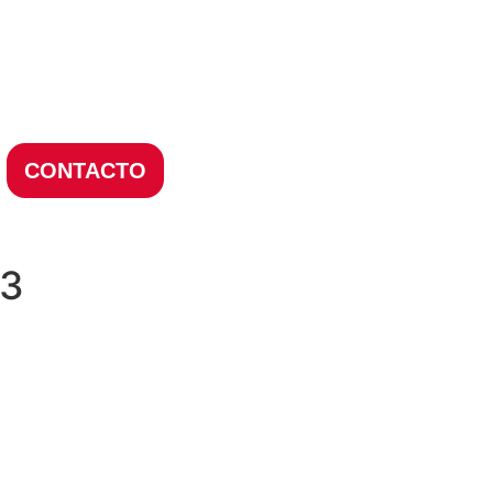
+971 96
NOSOTROS
MÉTODO
BLOG
PREG
CONTACTO
23